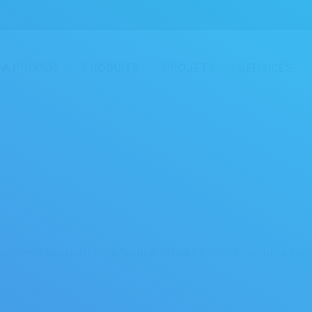
A PROPOS
PRODUITS
PROJETS
SERVICES
You are here:
ttps://www.localveri.com.tr/website-tasarim-destek-talebi/ adresi