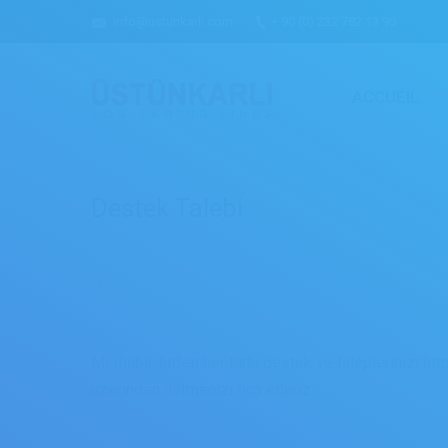
info@ustunkarli.com
+ 90 (0) 232 782 13 90
ACCUEIL
Destek Talebi
Merhaba, lütfen her türlü destek ve taleplerinizi h
üzerinden iletmenizi rica ederiz.