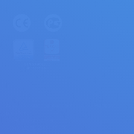
CONTACT
Adresse: Gölcükler mahallesi 798/4 sokak no:1 Menderes/
İzmir/Turquie
Tel: +90 (0) 232 782 13 90
+ 90 (0) 232 782 22 68 – 69 – 70