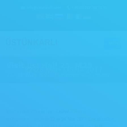
info@ustunkarli.com
+ 90 (0) 232 782 13 90
MENU
22-26 Mai - LIGNA 2017
Nous avons été à la foire
LIGNA
à Hanovre
en Allemagne entre le
22 et 26 Mai 2017
.
Localisation:
Date: Du 22 au 26 Mai 2017 Stand:
M25
Hall:
H25