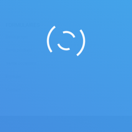
11 Eylül 2019
FORMULAIRES
Devis projet
Devis produits
Vente occasions
Postuler
Contact