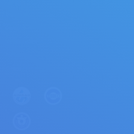
FORMULAIRES
Devis projet
Devis produits
Vente occasions
Postuler
Contact