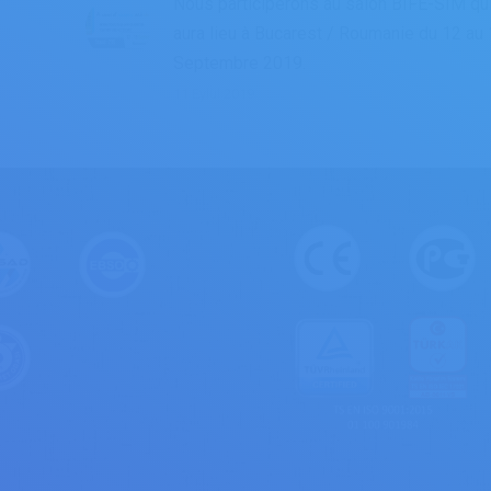
Nous participerons au salon BIFE-SIM qu
aura lieu à Bucarest / Roumanie du 12 au
Septembre 2019.
11 Eylül 2019