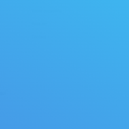
Vente occasions
Postuler
Contact
i
qui