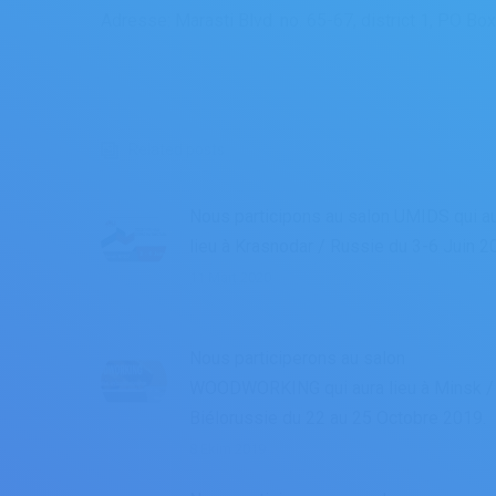
Adresse: Marasti Blvd. no. 65-67, district 1, PO 
Related posts
Nous participons au salon UMIDS qui a
lieu à Krasnodar / Russie du 3-6 Juin 2
11 Mart 2020
Nous participerons au salon
WOODWORKING qui aura lieu à Minsk /
Biélorussie du 22 au 25 Octobre 2019.
8 Ekim 2019