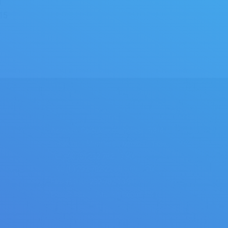
i
 15
CONTACT
Adresse: Gölcükler mahallesi 798/4
sokak no:1 Menderes/İzmir/Turquie
Tel: +90 (0) 232 782 13 90
+ 90 (0) 232 782 22 68 – 69 – 70
Fax: +90 (0) 232 782 13 91
E-mail: info@ustunkarli.com
Find us on: