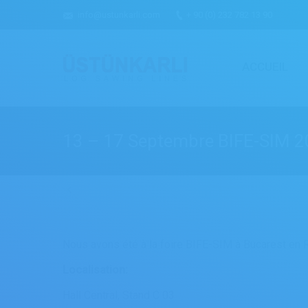
info@ustunkarli.com
+ 90 (0) 232 782 13 90
ACCUEIL
13 – 17 Septembre BIFE-SIM 
Nous avons été à la foire BIFE-SIM à Bucarest en
Localisation:
Hall Central, Stand С 03