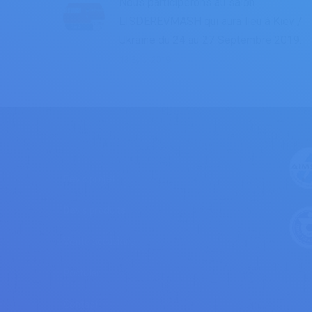
Nous participerons au salon
LISDEREVMASH qui aura lieu à Kiev /
Ukraine du 24 au 27 Septembre 2019.
13 Eylül 2019
FORMULAIRES
Devis projet
Devis produits
Vente occasions
Postuler
Contact