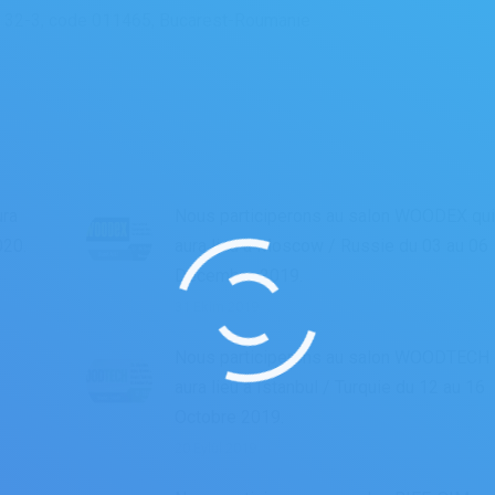
Box 32-3, code 011465, Bucarest-Roumanie
ura
Nous participerons au salon WOODEX qu
020.
aura lieu à Moscow / Russie du 03 au 06
Décembre 2019.
31 Ekim 2019
Nous participerons au salon WOODTECH 
aura lieu à Istanbul / Turquie du 12 au 16
Octobre 2019.
20 Eylül 2019