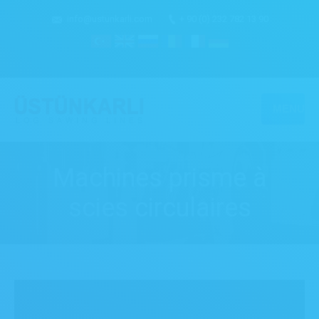
info@ustunkarli.com
+ 90 (0) 232 782 13 90
MENU
Machines prisme à
scies circulaires