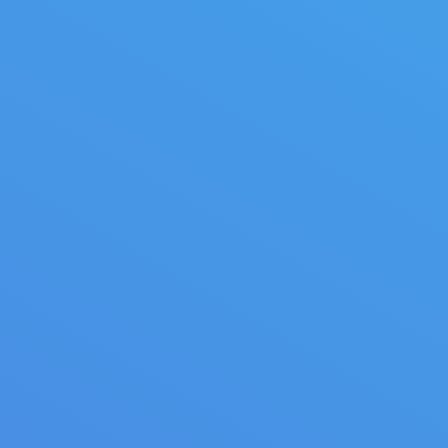
culaires
Scies à