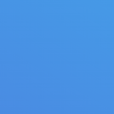
neuses multilames
e Entraînement par tapis à chaines
UDKP_100