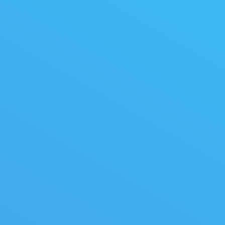
nclinés
Scie à