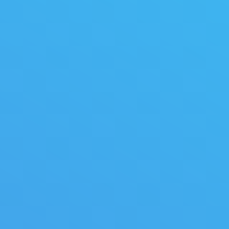
riots à grumes
scies tandem à grumes