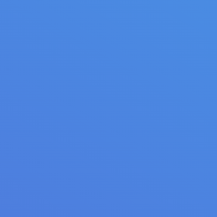
par tapis à chaines
Multilames double arbr