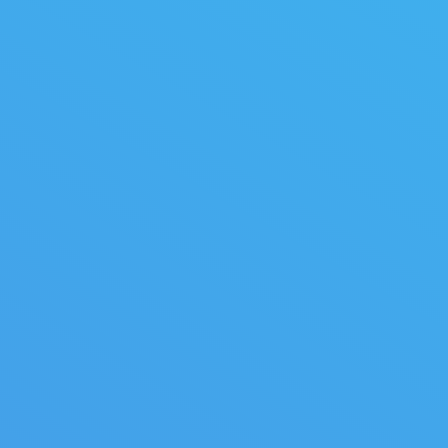
pping
Cha
mes
Bâtis de 