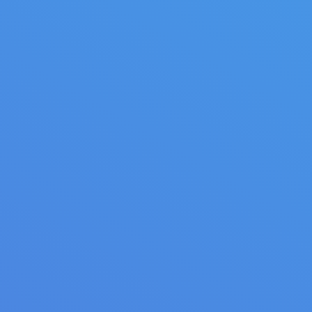
tales
Délig
Multilames arbre uniqu
ent par rouleaux