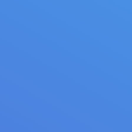
Scies à refendre horizon
Multilames arbre unique Entraînem