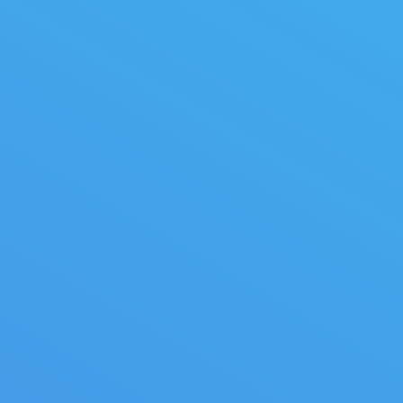
Canter Déligneuse – chi
Bâtis de scies à gru