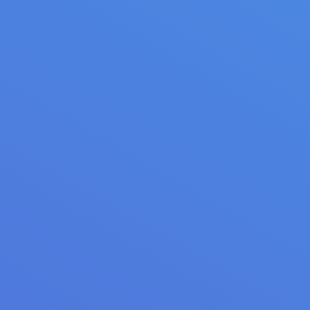
Multilames arbre unique Entraînement 
UDKP_160