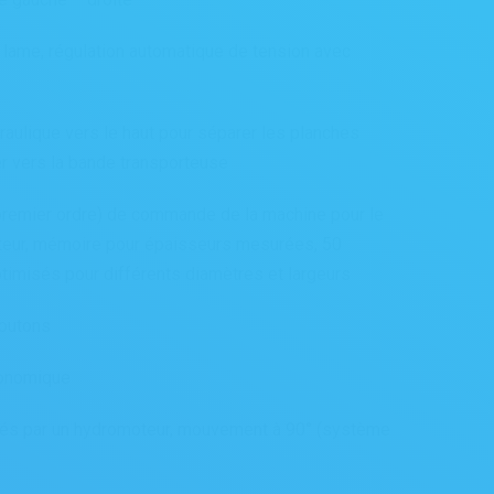
 lame, régulation automatique de tension avec
aulique vers le haut pour séparer les planches
 vers la bande transporteuse
remier ordre) de commande de la machine pour le
teur, mémoire pour épaisseurs mesurées, 50
misés pour différents diamètres et largeurs
boutons
onomique
nés par un hydromoteur, mouvement à 90° (système