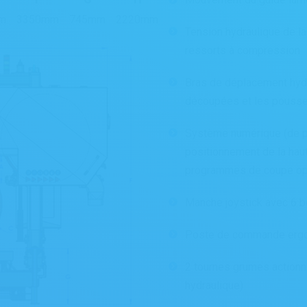
m
3350mm
745mm
2220mm
Tension hydraulique de la
ressorts à compression
Bras de déplacement hydr
découpées et les pousser
Système numérique (de p
positionnement de la hau
programmes de coupe opti
Manche joystick avec 6 
Poste de commande erg
2 tournes grumes action
hydraulique)