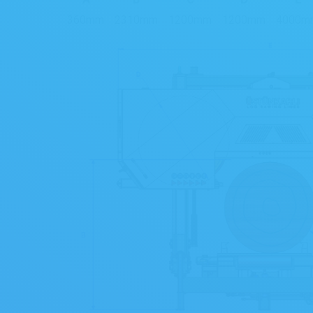
360mm
2310mm
1200mm
1200mm
4000m