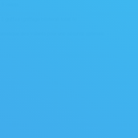
 3 volets
griffes (griffage bilatéral, total: 6)
matique des volants pour une sécurité optimale