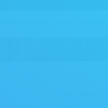
A PROPOS
PRODUITS
PROJETS
SERVICES
CARACTERISTIQ
F
G
H
Mouvement du guide lame