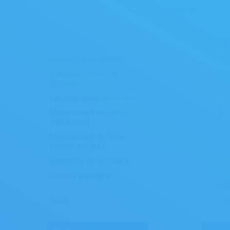
UH
Largeur des volants
13
Longueur maxi de
50
grumes
Largeur maxi de sciage
11
Mouvement de lame
4 
(Haut-bas)
Mouvement de lame
2.
(avant-arrière)
Diamètre de la sciure
Ø 
Moteur principal
37 
CV)
Poids
~ 