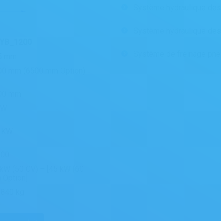
Système hydraulique des
Système hydraulique des 3 
YB_1200
Système de freinage pneu
5 mm
00 mm (6500 mm Option)
00 mm
KW
2 KW
200
kW (50 CV) – [45 kW (60
 Option]
8840 kg