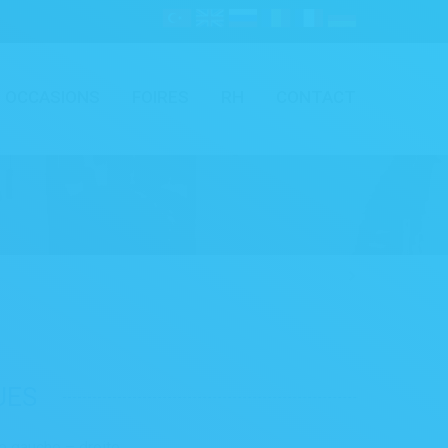
OCCASIONS
FOIRES
RH
CONTACT
UES
 gauche – droite