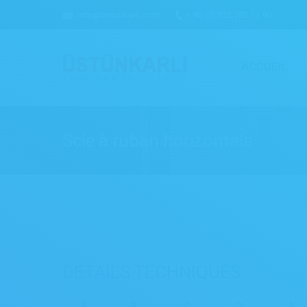
info@ustunkarli.com
+ 90 (0) 232 782 13 90
ACCUEIL
Scie à ruban horizontale
DETAILS TECHNIQUES
A
B
C
D
E